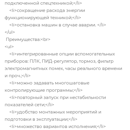
подключенной спецтехникой;</li>
<li>сокращение расхода энергии
функционирующей техникой;</li>
<li>остановка машин в случае аварии. </li>
</ul>
Преимущества:<br>
<ul>
<li>интегрированные опции вспомогательных
приборов: ПЛК, ПИД-регулятор, тормоз, фильтр
электромагнитных помех, часы реального времени
и проч.;</li>
<li>можно задавать многошаговые
контролирующие программы;</li>
<li>повторный запуск при нестабильности
показателей сети;</li>
<li>удобство монтажных мероприятий и
подготовки в эксплуатации;</li>
<li>множество вариантов исполнения;</li>