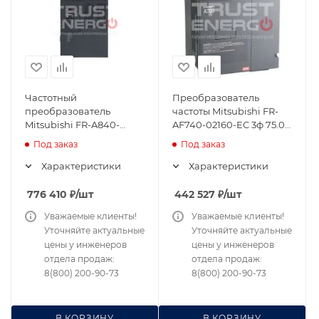
Частотный
Преобразователь
преобразователь
частоты Mitsubishi FR-
Mitsubishi FR-A840-
AF740-02160-EC 3ф 75.0A
03610-2-60 260А 132 кВт
110кВт 380В
Под заказ
Под заказ
380В
Характеристики
Характеристики
776 410
₽
/шт
442 527
₽
/шт
Уважаемые клиенты!
Уважаемые клиенты!
Уточняйте актуальные
Уточняйте актуальные
цены у инженеров
цены у инженеров
отдела продаж:
отдела продаж:
8(800) 200-90-73
8(800) 200-90-73
В КОРЗИНУ
В КОРЗИНУ