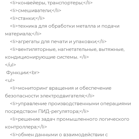
<li>конвейеры, транспортеры;</li>
<li>смешиватели;</li>
<li>станки;</li>
<li>техника для обработки металла и подачи
материала;</li>
<li>агрегаты для печати и упаковки;</li>
<li>вентиляторные, нагнетательные, вытяжные,
кондиционирующие системы. </li>
</ul>
Функции:<br>
<ul>
<li>мониторинг вращения и обеспечение
безопасности электродвигателя;</li>
<li>управление производственными операциями
посредством ПИД-регулятора;</li>
<li>решение задач промышленного логического
контроллера;</li>
<li>обмен данными о взаимодействии с