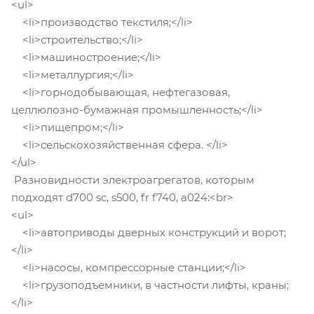
<ul>
<li>производство текстиля;</li>
<li>строительство;</li>
<li>машиностроение;</li>
<li>металлургия;</li>
<li>горнодобывающая, нефтегазовая,
целлюлозно-бумажная промышленность;</li>
<li>пищепром;</li>
<li>сельскохозяйственная сфера. </li>
</ul>
Разновидности электроагрегатов, которым
подходят d700 sc, s500, fr f740, a024:<br>
<ul>
<li>автоприводы дверных конструкций и ворот;
</li>
<li>насосы, компрессорные станции;</li>
<li>грузоподъемники, в частности лифты, краны;
</li>