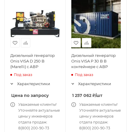
Дизельный генератор
Дизельный генератор
Onis VISA D 250 B
Onis VISA P 30 B В
(Marelli) с АВР
контейнере с АВР
Под заказ
Под заказ
Характеристики
Характеристики
Цена по запросу
1 257 062
₽
/шт
Уважаемые клиенты!
Уважаемые клиенты!
Уточняйте актуальные
Уточняйте актуальные
цены у инженеров
цены у инженеров
отдела продаж:
отдела продаж:
8(800) 200-90-73
8(800) 200-90-73