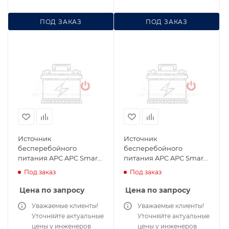
ПОД ЗАКАЗ
ПОД ЗАКАЗ
Источник
Источник
бесперебойного
бесперебойного
питания APC APC Smart-
питания APC APC Smart-
UPS On-Line
UPS On-Line
Под заказ
Под заказ
SURT5000XLICH для
SURT5000XLJ для
сервера и сетей
сервера и сетей
Цена по запросу
Цена по запросу
Уважаемые клиенты!
Уважаемые клиенты!
Уточняйте актуальные
Уточняйте актуальные
цены у инженеров
цены у инженеров