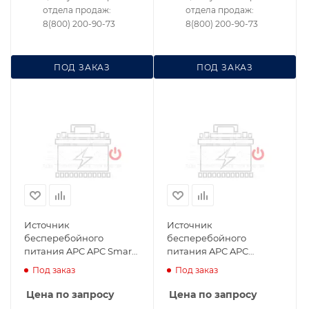
отдела продаж:
отдела продаж:
8(800) 200-90-73
8(800) 200-90-73
ПОД ЗАКАЗ
ПОД ЗАКАЗ
Источник
Источник
бесперебойного
бесперебойного
питания APC APC Smart-
питания APC APC
UPS On-Line
Symmetra SYH6K6RMT-
Под заказ
Под заказ
SURT6000RMXLT3U для
P1 для сервера и сетей
сервера и сетей
Цена по запросу
Цена по запросу