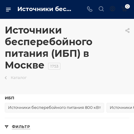
0
Источники бесперебойного питания (ИБП) в Москве - moscow.trustenergo.ru
Источники
бесперебойного
питания (ИБП) в
Москве
1753
Каталог
ИБП
Источники бесперебойного питания 800 кВт
Источники 
ФИЛЬТР