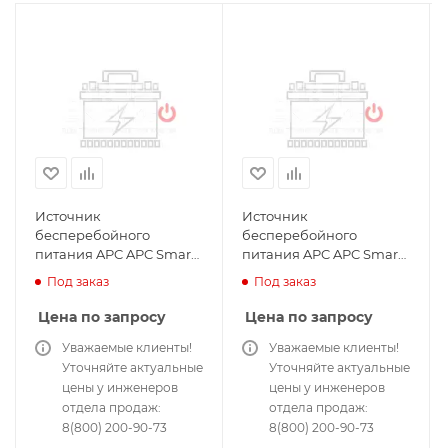
Источник
Источник
бесперебойного
бесперебойного
питания APC APC Smart-
питания APC APC Smart-
UPS SUA1000I для
UPS On-Line
Под заказ
Под заказ
сервера и сетей
SURT5000UXICH для
сервера и сетей
Цена по запросу
Цена по запросу
Уважаемые клиенты!
Уважаемые клиенты!
Уточняйте актуальные
Уточняйте актуальные
цены у инженеров
цены у инженеров
отдела продаж:
отдела продаж:
8(800) 200-90-73
8(800) 200-90-73